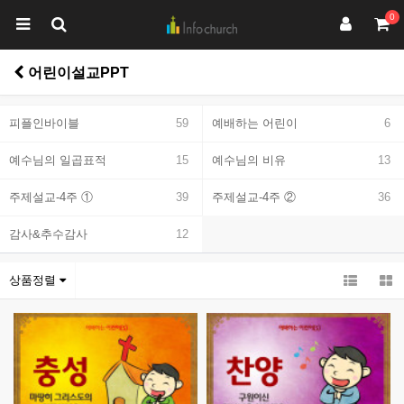
0
어린이설교PPT
피플인바이블
59
예배하는 어린이
6
예수님의 일곱표적
15
예수님의 비유
13
주제설교-4주 ①
39
주제설교-4주 ②
36
감사&추수감사
12
상품정렬